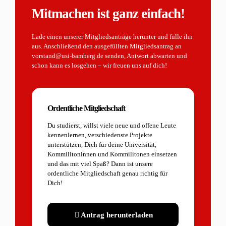
Mitmachen ist ganz einfach!
Lade einen unserer Mitgliedsanträge herunter und fülle ihn
aus. Anschließend den ausgefüllten Mitgliedsantrag an
vorstand@usi-bamberg.de senden, Antwort abwarten und
schon kann es losgehen – wir freuen uns auf dich!
Ordentliche Mitgliedschaft
Du studierst, willst viele neue und offene Leute
kennenlernen, verschiedenste Projekte
unterstützen, Dich für deine Universität,
Kommilitoninnen und Kommilitonen einsetzen
und das mit viel Spaß? Dann ist unsere
ordentliche Mitgliedschaft genau richtig für
Dich!
Antrag herunterladen